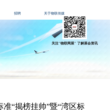
招聘
关于物联传媒
关注"物联网展" 了解展会资讯
准“揭榜挂帅”暨“湾区标