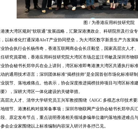
图 / 为香港应用科技研究院
粤港澳大湾区规则“软联通”发展战略，汇聚深港澳政企、科研院所及行业
，以标准化打通深港AIoT产业协同壁垒，为大湾区数字新质生产力发展
产业协会执行会长杨伟奇，香港互联网商会会长庄毅坚，国家高层次人才
任研究員霍曉，香港应用科技研究院大湾区市场总监汪书敏及深圳市物联
产业协会秘书长郑华兵在会上讲到，湾区标准即粤港澳大湾区共通执行标准
动的通用技术语言；深圳团体标准“揭榜挂帅”是全国首创市场化标准研
业脱节、落地难痛点。他表示，协会深度推进揭榜挂帅项目与湾区标准建设工
纲要》，深耕大湾区一体化建设的关键举措。
高层次人才、清华大学研究员王兴军教授围绕《AIGC 多模态水印技术要
落地细节、港澳机构对接筹备事项；深圳市物联网产业协会秘书长郑华兵汇
阶段、原定发布节点，重点说明香港相关领域参编单位邀约落地推进难点
各参会企业家围绕以上标准编制内容深入研讨并各抒己见。