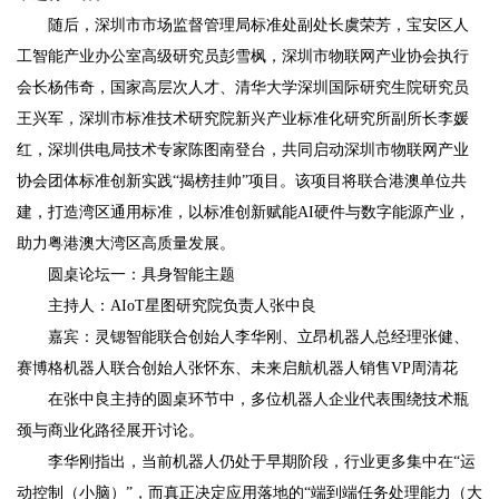
随后，深圳市市场监督管理局标准处副处长虞荣芳，宝安区人
工智能产业办公室高级研究员彭雪枫，深圳市物联网产业协会执行
会长杨伟奇，国家高层次人才、清华大学深圳国际研究生院研究员
王兴军，深圳市标准技术研究院新兴产业标准化研究所副所长李媛
红，深圳供电局技术专家陈图南登台，共同启动深圳市物联网产业
协会团体标准创新实践“揭榜挂帅”项目。该项目将联合港澳单位共
建，打造湾区通用标准，以标准创新赋能AI硬件与数字能源产业，
助力粤港澳大湾区高质量发展。
圆桌论坛一：具身智能主题
主持人：AIoT星图研究院负责人张中良
嘉宾：灵锶智能联合创始人李华刚、立昂机器人总经理张健、
赛博格机器人联合创始人张怀东、未来启航机器人销售VP周清花
在张中良主持的圆桌环节中，多位机器人企业代表围绕技术瓶
颈与商业化路径展开讨论。
李华刚指出，当前机器人仍处于早期阶段，行业更多集中在“运
动控制（小脑）”，而真正决定应用落地的“端到端任务处理能力（大