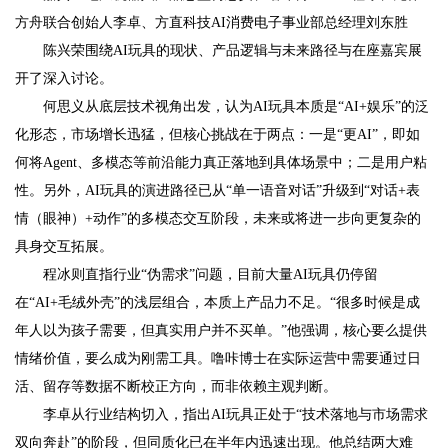
方舟联合创始人李卓、方直科技AI消费电子事业部总经理刘东胜
陈兴荣围绕AI玩具的现状、产品逻辑与未来路径与在座嘉宾展
开了深入讨论。
何思义从底层技术视角出发，认为AI玩具本质是“AI+娱乐”的泛
化形态，市场增长迅猛，但核心挑战在于两点：一是“更AI”，即如
何将Agent、多模态等前沿能力真正落地到具体场景中；二是用户粘
性。另外，AI玩具的演进路径已从“单一语音对话”升级到“对话+表
情（眼神）+动作”的多模态交互阶段，未来或将进一步向更复杂的
具身交互拓展。
程冰则直指行业“伪需求”问题，目前大量AI玩具仍停留
在“AI+毛绒外壳”的浅层组合，本质上产品力不足。“很多时候是成
年人以为孩子需要，但真实用户并不买单。”他强调，核心要么提供
情绪价值，要么成为刚需工具。噜咔博士在实际运营中需要通过日
活、留存等数据不断校正方向，而非依赖主观判断。
李卓从行业结构切入，指出AI玩具正处于“技术落地与市场需求
双向奔赴”的阶段，但同质化已在半年内迅速出现。他总结两大难