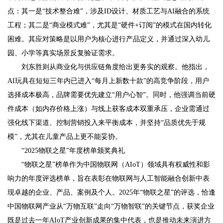
点：其一是“技术整合难”，涉及ID设计、材质工艺与AI融合的系统
工程；其二是“商业模式难”，尤其是“硬件+订阅”的模式在国内转化
困难。其应对策略是以用户为核心进行产品定义，并通过深入幼儿
园、小学等真实场景反复验证需求。
刘东胜则从商业化与供应链角度给出更务实的观察。他指出，
AI玩具在短短三年内已进入“每月上新数十款”的高竞争阶段，用户
选择成本极高，品牌需要优先建立“用户心智”。同时，他强调当前硬
件成本（如内存价格上涨）与线上获客成本双重承压，企业需通过
强化线下渠道、控制营销投入来平衡成本，并坚持“品质优先于规
模”，尤其在儿童产品上更不能妥协。
“2025物联之星”年度榜单颁奖典礼
“物联之星”榜单作为中国物联网（AIoT）领域具有权威性和影
响力的年度评选榜单，旨在表彰在物联网与人工智能融合创新中表
现卓越的企业、产品、案例及个人。2025年“物联之星”的评选，恰逢
中国物联网产业从“万物互联”走向“万物智联”的关键节点，获奖企业
既是过去一年AIoT产业创新成果的集中代表，也是推动未来演进方