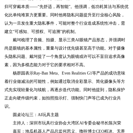
归可穿戴本质——“先舒适，再智能”。他强调，低功耗算法与系统优
化比单纯堆算力更重要。同时他将隐私问题提升至行业核心风险，
认为一旦发生重大隐私事件，可能对整个行业造成系统性冲击，需
建立“可感知、可授权、可追溯”的机制。
戴坷梳理了音频、拍摄、显示三类AI眼镜产品形态，并强调时
尚是眼镜的基本属性，重量与设计优先级甚至高于功能。对于摄像
头隐私问题、戴坷提了一个角度认为眼镜或许可以不盲目追求高像
素，因为多模态能力对于它的要求相对不高。
杨群园表示Ray-Ban Meta、Even Realities G1等产品的成功意味
着行业做减法的可能性，例如通过取消全彩显示、简化摄像头等方
式先实现轻量化与续航，再逐步迭代功能。同时他提到，隐私保护
正走向硬件级约束，如拍照指示灯、强制快门声等已成为行业共
识。
圆桌论坛三：AI玩具主题
主持人：深圳市玩具行业协会大湾区AI专委会秘书长陈兴荣
嘉宾：地瓜机器人产品总监何思义、噜咔博士CEO程冰、无界