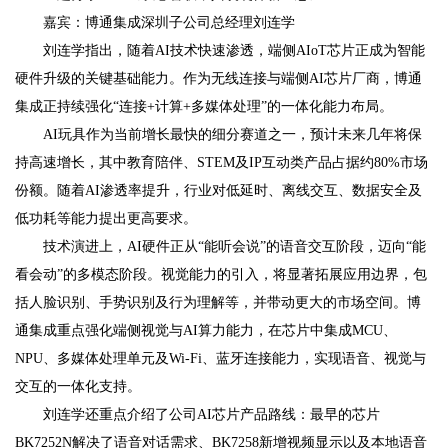
嘉宾：博通集成深圳子公司总经理刘连学
刘连学指出，随着AI技术快速渗透，端侧AIoT芯片正成为智能
硬件升级的关键基础能力。作为无线连接与端侧AI芯片厂商，博通
集成正持续强化“连接+计算+多媒体处理”的一体化能力布局。
AI玩具作为当前增长最快的细分赛道之一，预计未来几年将保
持高速增长，其中教育陪伴、STEM及IP互动类产品占据约80%市场
份额。随着AI渗透率提升，行业对低延时、离线交互、数据安全及
低功耗等能力提出更高要求。
技术演进上，AI硬件正从“能听会说”的语音交互阶段，迈向“能
看会动”的多模态阶段。视觉能力的引入，将显著拓展应用边界，包
括人脸识别、手势识别及行为理解等，并带动更大的市场空间。博
通集成重点强化端侧视觉与AI算力能力，在芯片中集成MCU、
NPU、多媒体处理单元及Wi-Fi、蓝牙连接能力，实现语音、视觉与
交互的一体化支持。
刘连学还重点介绍了公司AI芯片产品路线：最早的芯片
BK7252N解决了语音对话需求、BK7258新增视频显示以及本地语音