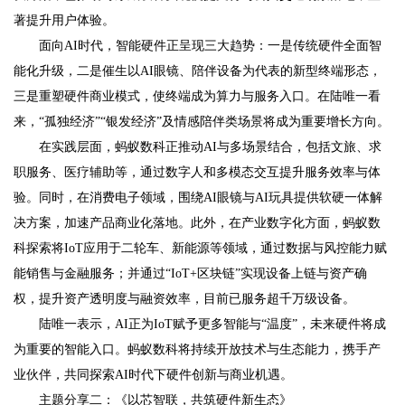
著提升用户体验。
面向AI时代，智能硬件正呈现三大趋势：一是传统硬件全面智
能化升级，二是催生以AI眼镜、陪伴设备为代表的新型终端形态，
三是重塑硬件商业模式，使终端成为算力与服务入口。在陆唯一看
来，“孤独经济”“银发经济”及情感陪伴类场景将成为重要增长方向。
在实践层面，蚂蚁数科正推动AI与多场景结合，包括文旅、求
职服务、医疗辅助等，通过数字人和多模态交互提升服务效率与体
验。同时，在消费电子领域，围绕AI眼镜与AI玩具提供软硬一体解
决方案，加速产品商业化落地。此外，在产业数字化方面，蚂蚁数
科探索将IoT应用于二轮车、新能源等领域，通过数据与风控能力赋
能销售与金融服务；并通过“IoT+区块链”实现设备上链与资产确
权，提升资产透明度与融资效率，目前已服务超千万级设备。
陆唯一表示，AI正为IoT赋予更多智能与“温度”，未来硬件将成
为重要的智能入口。蚂蚁数科将持续开放技术与生态能力，携手产
业伙伴，共同探索AI时代下硬件创新与商业机遇。
主题分享二：《以芯智联，共筑硬件新生态》