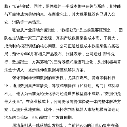
脑）”仍待突破。同时，硬件端约一半成本集中在关节系统，其性能
与可靠性成为关键约束。在商业化上，其大载重机器狗已进入公
安、消防等十余场景。
张健从产业落地角度指出，“数据获取”是当前重要瓶颈之一。团
队在走访数十家工厂后发现，真实产线数据采集成本高、干扰大，
成为制约模型训练的核心问题。公司正通过低成本数据采集方案破
局，预计今年6月有相关产品发布。张健表示，公司通过“部件先
行、数据跟进、方案落地”的三阶段模式推进商业化，从控制器与算
法盒子切入，逐步延伸至数据与整机解决方案。
张怀东同样强调数据的重要性，尤其在燃气、管道等特种行
业，通用数据集严重缺失，导致精细操作（如旋钮、阀门）成功率
不足。他认为当前无论强化学习还是世界模型都不成熟，“数据仍是
最大变量”。在商业模式上，公司更倾向提供软硬一体的整体解决方
案，以提升落地效率。此外，张怀东判断机器人市场规模有望达到
汽车的百倍级，但仍需数十年发展周期。
周清花则从一线落地出发指出，当前约95%的订单仍集中在高