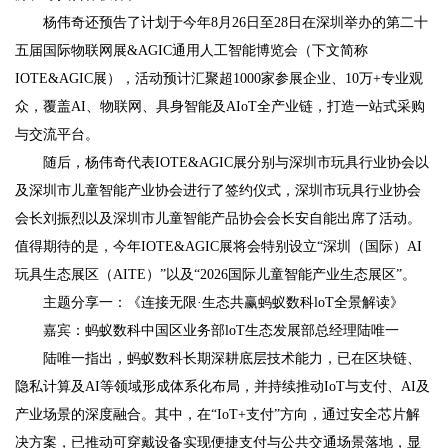
杨伟奇还预告了计划于今年8月26日至28日在深圳举办的第二十
五届国际物联网展&AGIC通用人工智能博览会（下文简称
IOTE&AGIC展），活动预计汇聚超1000家参展企业、10万+专业观
众，覆盖AI、物联网、具身智能及AIoT全产业链，打造一站式采购
与交流平台。
随后，杨伟奇代表IOTE&AGIC展分别与深圳市玩具行业协会以
及深圳市儿童智能产业协会进行了签约仪式，深圳市玩具行业协会
会长刘振烈以及深圳市儿童智能产品协会会长安自能出席了活动。
值得期待的是，今年IOTE&AGIC展将会特别设立“深圳（国际）AI
玩具生态展区（AITE）”以及“2026国际儿童智能产业生态展区”。
主题分享一：《连接无限·生态共赢蚂蚁数科loT全景解读》
嘉宾：蚂蚁数科中国区业务部loT生态发展部总经理陆唯一
陆唯一指出，蚂蚁数科长期深耕底层技术能力，已在区块链、
隐私计算及AI等领域形成体系化布局，并持续推动IoT与支付、AI及
产业场景的深度融合。其中，在“IoT+支付”方向，通过安全芯片解
决方案，已推动可穿戴设备实现便捷支付与公共交通场景落地，显