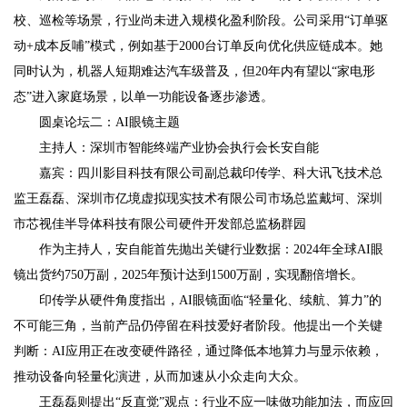
校、巡检等场景，行业尚未进入规模化盈利阶段。公司采用“订单驱
动+成本反哺”模式，例如基于2000台订单反向优化供应链成本。她
同时认为，机器人短期难达汽车级普及，但20年内有望以“家电形
态”进入家庭场景，以单一功能设备逐步渗透。
圆桌论坛二：AI眼镜主题
主持人：深圳市智能终端产业协会执行会长安自能
嘉宾：四川影目科技有限公司副总裁印传学、科大讯飞技术总
监王磊磊、深圳市亿境虚拟现实技术有限公司市场总监戴坷、深圳
市芯视佳半导体科技有限公司硬件开发部总监杨群园
作为主持人，安自能首先抛出关键行业数据：2024年全球AI眼
镜出货约750万副，2025年预计达到1500万副，实现翻倍增长。
印传学从硬件角度指出，AI眼镜面临“轻量化、续航、算力”的
不可能三角，当前产品仍停留在科技爱好者阶段。他提出一个关键
判断：AI应用正在改变硬件路径，通过降低本地算力与显示依赖，
推动设备向轻量化演进，从而加速从小众走向大众。
王磊磊则提出“反直觉”观点：行业不应一味做功能加法，而应回