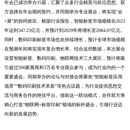
年会已成功举办35届，汇聚了众多行业精英与前沿思想。双
方选择在年会期间签约，并同期举办专业展会，将实现“会
+展”的协同效应。根据行业报告，智能标签市场规模在2023
年达到347.23亿元，并预计到2029年将增长至2084.07亿元。
同时，数码印刷标签市场也在持续增长，预计全球市场规模
在预测年间将实现年复合增长率。结合这些数据，本次展会
设置智能标签、数码印刷、物联网技术三大展区，预计将吸
引超过500家展商和3万名专业观众参与，成为行业内的一个
重要盛会。同期举办的论坛与对接会将聚焦“智能标签应用
场景”“数码印刷技术革新”等热点议题，为行业提供思想交
流与商务合作的绝佳平台。借助这一联动模式，合作双方将
精心打造“物联网+标签印刷”领域的标杆盛会，引领行业迈
向新的发展趋势。