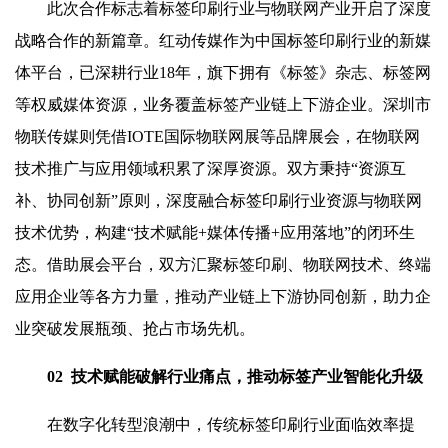
此次合作标志着标签印刷行业与物联网产业开启了深度
战略合作的新篇章。红动传媒作为中国标签印刷行业的新媒
体平台，已深耕行业18年，旗下拥有《标签》杂志、标签网
等权威媒体资源，业务覆盖标签产业链上下游企业。深圳市
物联传媒则凭借IOTE国际物联网展等品牌展会，在物联网
技术推广与应用领域积累了深厚资源。双方秉持“资源互
补、协同创新”原则，深度融合标签印刷行业资源与物联网
技术优势，构建“技术赋能+媒体传播+应用落地”的闭环生
态。借助展会平台，双方汇聚标签印刷、物联网技术、终端
应用企业等各方力量，推动产业链上下游协同创新，助力企
业突破发展瓶颈、抢占市场先机。
0
2
技术赋能破解行业痛点，
推动标签产业智能化升级
在数字化转型浪潮中，传统标签印刷行业面临效率提