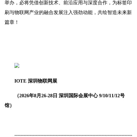
举办，必将凭借创新技术、前沿应用与深度合作，为标签印
刷与物联网产业的融合发展注入强劲动能，共绘智造未来新
篇章！
IOTE 深圳物联网展
（2026年8月26-28日 深圳国际会展中心 9/10/11/12号
馆）
-----------------------------------------------------------------------------