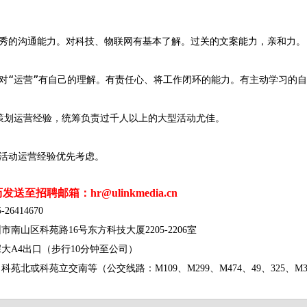
优秀的沟通能力。对科技、物联网有基本了解。过关的文案能力，亲和力。
：对“运营”有自己的理解。有责任心、将工作闭环的能力。有主动学习的
动策划运营经验，统筹负责过千人以上的大型活动尤佳。
业活动运营经验优先考虑。
送至招聘邮箱：hr@ulinkmedia.cn
26414670
南山区科苑路16号东方科技大厦2205-2206室
大A4出口（步行10分钟至公司）
苑北或科苑立交南等（公交线路：M109、M299、M474、49、325、M35